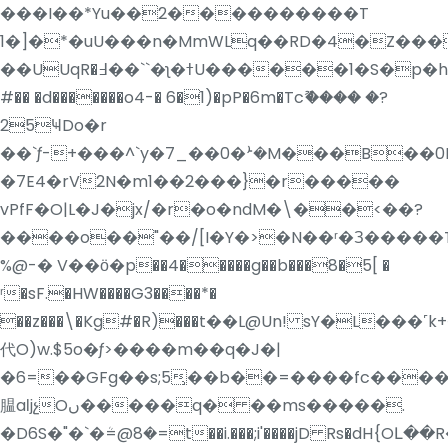
���I��*Yu��2����������T
1�]�*�uU���n�MmWLq��RD�4�Z����
��UUqR�߃��``�ʅ�ߙU������1�S�p�h�l���N׆.A{��Zg��FyvD�a��EZ���(Ba�ѾQw���C���OP���8��d
#�� �d�������o4-� 6�1)�pP�6m�Tcޫ���� �?
25ҸDo�r
��`ƒ-+���^`y�7_��0�ܑ�M���B��0B
�7E4�rV2N�m1��2���}�r�����
vPfF�O|L�J�jx/�r�o�ndM�\��<��?
����o��"��/[I�Y�>�N��ʳ�З�����Tg
%@-� V��ӧ�p��4�����g��b���8�5[ �
ʳ�sF.�HW����G3����*�
��z���\�Kg#�R)���t��L@Un! sY�L���˹k
代O)w.$5o�ƒ>����m��q�J�|
�6=��GFg��s;5̹��b��=����fc���
腽aǉչOں�����q� ��ms�����.
�D6S�"�`�ܳ=@8�=t��i.���;i'����jD Rs�dH